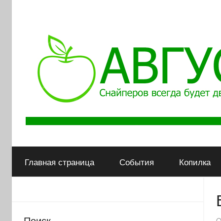
АВГУСТ
Снайперов
всегда
Главная страница
События
Копилка
будет
двое
Поиск