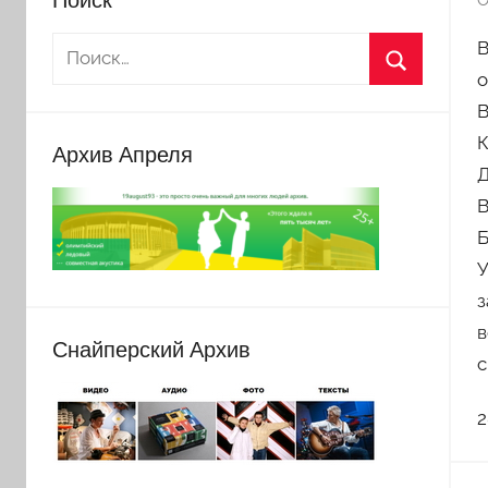
О
В
о
В
К
Архив Апреля
Д
В
Б
У
з
в
Снайперский Архив
с
2