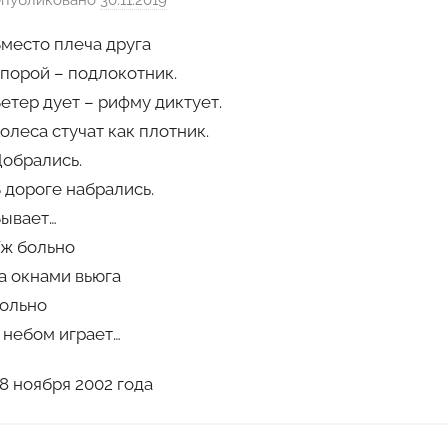
публиковано
30.11.2019
а
в
место плеча друга
т
порой – подлокотник.
о
етер дует – рифму диктует.
р
олеса стучат как плотник.
о
м
обрались.
G
 дороге набрались.
r
ывает…
e
ж больно
e
а окнами вьюга
n
ольно
T
 небом играет…
e
a
8 ноября 2002 года