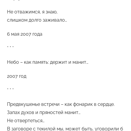
r
Не отважимся, я знаю,
e
слишком долго заживало…
e
n
6 мая 2007 года
T
e
* * *
a
Небо – как память: держит и манит…
2007 год
* * *
Предвкушенье встречи – как фонарик в сердце.
Запах духов и пряностей манит…
Не отвертеться…
В заговоре с текилой мы, может быть, уговорили б