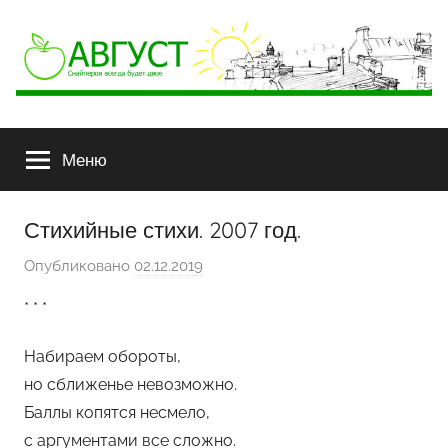
АВГУСТ
Снайперов
всегда
Меню
будет
двое
Стихийные стихи. 2007 год.
Опубликовано
02.12.2019
а
в
* * *
т
о
Набираем обороты,
р
но сближенье невозможно.
о
Баллы копятся несмело,
м
с аргументами все сложно.
G