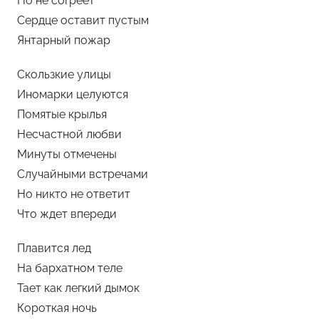
Но не согреет
е
Сердце оставит пустым
м
Янтарный пожар
у
Скользкие улицы
л
ь
Иномарки целуются
Помятые крылья
Несчастной любви
Минуты отмечены
Случайными встречами
Но никто не ответит
Что ждет впереди
Плавится лед
На бархатном теле
Тает как легкий дымок
Короткая ночь