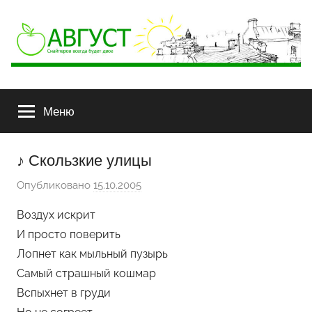
АВГУСТ
Снайперов
всегда
Меню
будет
двое
♪ Скользкие улицы
Опубликовано
15.10.2005
а
в
Воздух искрит
т
И просто поверить
о
Лопнет как мыльный пузырь
р
Самый страшный кошмар
о
Вспыхнет в груди
м
Х