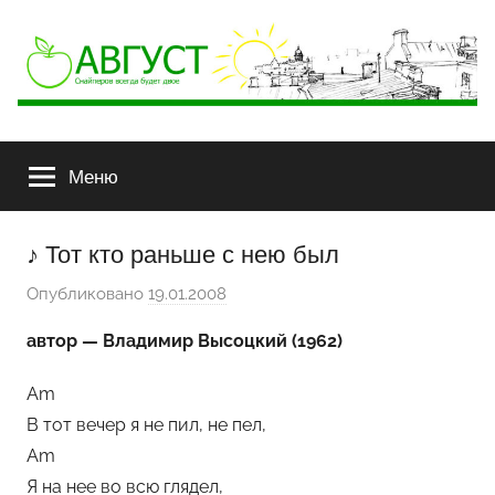
АВГУСТ
Снайперов
всегда
Меню
будет
двое
♪ Тот кто раньше с нею был
Опубликовано
19.01.2008
а
в
автор — Владимир Высоцкий (1962)
т
о
Am
р
В тот вечер я не пил, не пел,
о
Am
м
Я на нее во всю глядел,
Х