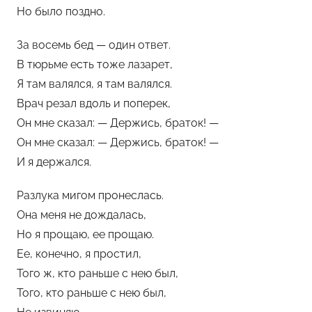
Но было поздно.
За восемь бед — один ответ.
В тюрьме есть тоже лазарет,
Я там валялся, я там валялся.
Врач резал вдоль и поперек,
Он мне сказал: — Держись, браток! —
Он мне сказал: — Держись, браток! —
И я держался.
Разлука мигом пронеслась.
Она меня не дождалась,
Но я прощаю, ее прощаю.
Ее, конечно, я простил,
Того ж, кто раньше с нею был,
Того, кто раньше с нею был,