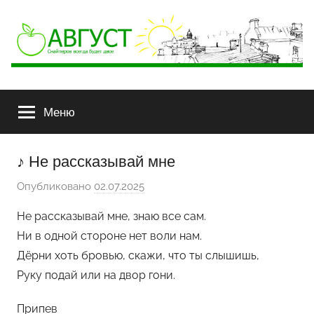
АВГУСТ
Снайперов
всегда
Меню
будет
двое
♪ Не рассказывай мне
Опубликовано
02.07.2025
а
в
Не рассказывай мне, знаю все сам.
т
Ни в одной стороне нет воли нам.
о
Дёрни хоть бровью, скажи, что ты слышишь,
р
Руку подай или на двор гони.
о
м
Припев
Ф