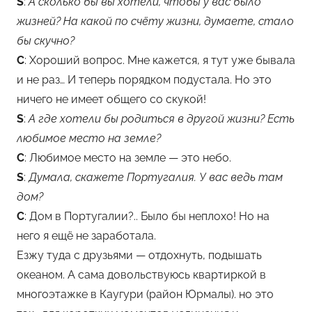
S
:
А сколько бы вы хотели, чтобы у вас было
жизней? На какой по счёту жизни, думаете, стало
бы скучно?
С
: Хороший вопрос. Мне кажется, я тут уже бывала
и не раз… И теперь порядком подустала. Но это
ничего не имеет общего со скукой!
S
:
А где хотели бы родиться в другой жизни? Есть
любимое место на земле?
С
: Любимое место на земле — это небо.
S
:
Думала, скажете Португалия. У вас ведь там
дом?
С
: Дом в Португалии?.. Было бы неплохо! Но на
него я ещё не заработала.
Езжу туда с друзьями — отдохнуть, подышать
океаном. А сама довольствуюсь квартиркой в
многоэтажке в Каугури (район Юрмалы). но это