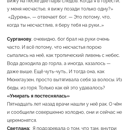
вижу на песке две пары следов. Когда я в горести,
м
у меня несчастье, я вижу позади только одну?»
Ф
а
«Дурень», — отвечает бог. — Это потому, что,
н
когда ты несчастлив, я беру тебя на руки…»
н
Сурганову
, очевидно, бог брал на руки очень
и
часто. И всё потому, что несчастья порою
сыпались на неё, как тропический ливень с небес.
Вода доходила до горла, а иногда, казалось —
даже выше. Ещё чуть-чуть… И тогда она, как
Мюнхгаузен, просто вытягивала себя за волосы. Из
беды, из горя. Только как ей это удавалось?
«Умирать я постеснялась»
Пятнадцать лет назад врачи нашли у неё рак. О чём
и сообщили совершенно холодно, они и сейчас не
церемонятся.
Светлана:
Я подозревала о том, что там, внутри