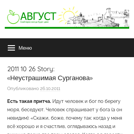
АВГУСТ
Снайперов
всегда
Меню
будет
двое
2011 10 26 Story:
«Неустрашимая Сурганова»
Опубликовано
26.10.2011
а
в
Есть такая притча.
Идут человек и бог по берегу
т
моря, беседуют. Человек спрашивает у бога (а он
о
невидим): «Скажи, боже, почему так: когда у меня
р
всё хорошо и я счастлив, оглядываюсь назад и
о