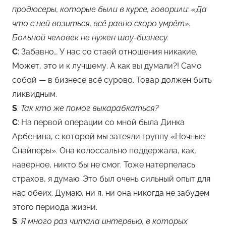
продюсеры, которые были в курсе, говорили: «Да
что с ней возиться, всё равно скоро умрёт».
Больной человек не нужен шоу-бизнесу.
С
: Забавно… У нас со стаей отношения никакие.
Может, это и к лучшему. А как вы думали?! Само
собой — в бизнесе всё сурово. Товар должен быть
ликвидным.
S
:
Так кто же помог выкарабкаться?
С
: На первой операции со мной была Динка
Арбенина, с которой мы затеяли группу «Ночные
Снайперы». Она колоссально поддержала, как,
наверное, никто бы не смог. Тоже натерпелась
страхов, я думаю. Это был очень сильный опыт для
нас обеих. Думаю, ни я, ни она никогда не забудем
этого периода жизни.
S
:
Я много раз читала интервью, в которых