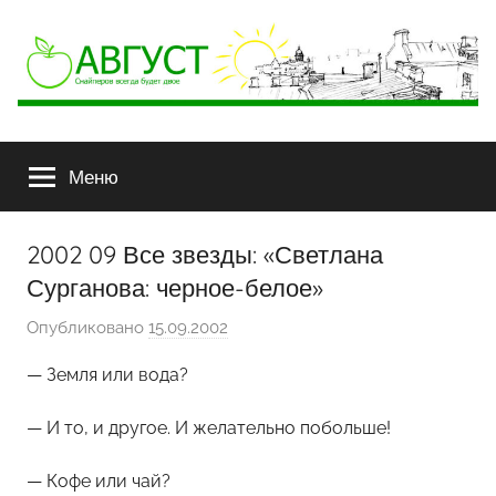
АВГУСТ
Снайперов
всегда
Меню
будет
двое
2002 09 Все звезды: «Светлана
Сурганова: черное-белое»
Опубликовано
15.09.2002
а
в
— Земля или вода?
т
о
— И то, и другое. И желательно побольше!
р
о
— Кофе или чай?