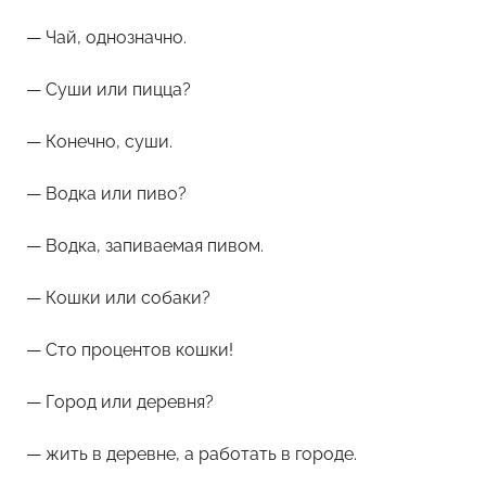
м
Ф
— Чай, однозначно.
а
— Суши или пицца?
н
н
— Конечно, суши.
и
— Водка или пиво?
— Водка, запиваемая пивом.
— Кошки или собаки?
— Сто процентов кошки!
— Город или деревня?
— жить в деревне, а работать в городе.