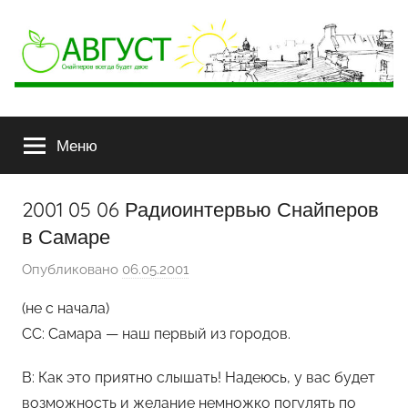
АВГУСТ
Снайперов
всегда
Меню
будет
двое
2001 05 06 Радиоинтервью Снайперов
в Самаре
Опубликовано
06.05.2001
а
в
(не с начала)
т
СС: Самара — наш первый из городов.
о
р
В: Как это приятно слышать! Надеюсь, у вас будет
о
возможность и желание немножко погулять по