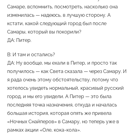
м
Самаре, вспомнить, посмотреть, насколько она
Х
изменилась — надеюсь, в лучшую сторону. А
е
кстати, какой следующий город был после
м
Самары, который вы покорили?
у
ДА: Питер.
л
ь
В: И там и остались?
ДА: Ну вообще, мы ехали в Питер, и просто так
получилось — как Света сказала — через Самару. И
я рада очень этому обстоятельству, потому что
хотелось увидеть нормальный, красивый русский
город, и мы его увидели. А Питер — это была
последняя точка назначения, откуда и началась
большая история, которая опять же привела
«Ночных Снайперов» в Самару, но теперь уже в
рамках акции «Оле, кока-кола».