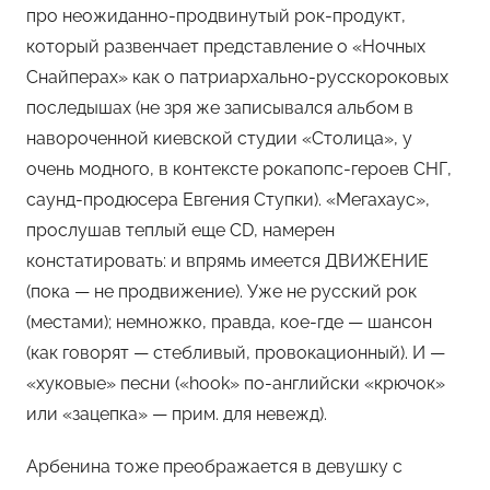
про неожиданно-продвинутый рок-продукт,
который развенчает представление о «Ночных
Снайперах» как о патриархально-русскороковых
последышах (не зря же записывался альбом в
навороченной киевской студии «Столица», у
очень модного, в контексте рокапопс-героев СНГ,
саунд-продюсера Евгения Ступки). «Мегахаус»,
прослушав теплый еще CD, намерен
констатировать: и впрямь имеется ДВИЖЕНИЕ
(пока — не продвижение). Уже не русский рок
(местами); немножко, правда, кое-где — шансон
(как говорят — стебливый, провокационный). И —
«хуковые» песни («hook» по-английски «крючок»
или «зацепка» — прим. для невежд).
Арбенина тоже преображается в девушку с