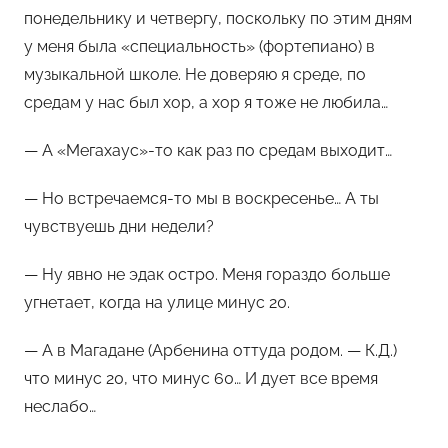
понедельнику и четвергу, поскольку по этим дням
у меня была «специальность» (фортепиано) в
музыкальной школе. Не доверяю я среде, по
средам у нас был хор, а хор я тоже не любила…
— А «Мегахаус»-то как раз по средам выходит…
— Но встречаемся-то мы в воскресенье… А ты
чувствуешь дни недели?
— Ну явно не эдак остро. Меня гораздо больше
угнетает, когда на улице минус 20.
— А в Магадане (Арбенина оттуда родом. — К.Д.)
что минус 20, что минус 60… И дует все время
неслабо…