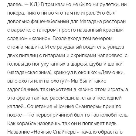
далее… — К.Д.) В том казино не было ни рулетки, ни
покера, никто ни во что там не играл. Это был
довольно фешенебельный для Магадана ресторан
с варьете, с тапером, просто названный красным
словцом «казино». Возле входа тем вечером
стояла машина. И ее разудалый водитель, увидев
двух пигалиц с гитарами и скрипками наперевес, с
головы до ног укутанных в шарфы, шубы и шапки
(магаданская зима), крикнул в окошко: «Девчонки,
вы с охоты или на охоту?» Мы были такие
задолбанные, так не хотели в казино этом играть, а
эта фраза так нас рассмешила, стала последней
каплей… Сочетание «Ночные Снайперы» пришло
позже — но первопричиной был тот автолюбитель.
Как корабль назовешь, так он и поплывет ведь.
Название «Ночные Снайперы» начало обрастать