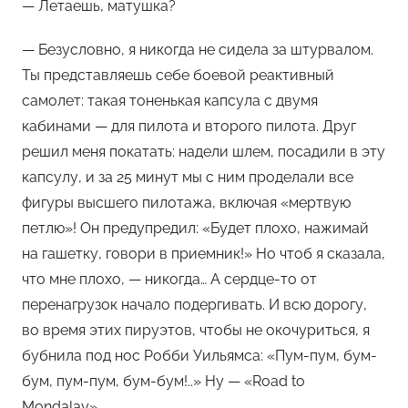
— Летаешь, матушка?
— Безусловно, я никогда не сидела за штурвалом.
Ты представляешь себе боевой реактивный
самолет: такая тоненькая капсула с двумя
кабинами — для пилота и второго пилота. Друг
решил меня покатать: надели шлем, посадили в эту
капсулу, и за 25 минут мы с ним проделали все
фигуры высшего пилотажа, включая «мертвую
петлю»! Он предупредил: «Будет плохо, нажимай
на гашетку, говори в приемник!» Но чтоб я сказала,
что мне плохо, — никогда… А сердце-то от
перенагрузок начало подергивать. И всю дорогу,
во время этих пируэтов, чтобы не окочуриться, я
бубнила под нос Робби Уильямса: «Пум-пум, бум-
бум, пум-пум, бум-бум!..» Ну — «Road to
Mondalay»…