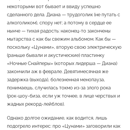
м
некоторыми вот бывает и ввиду успешно
Х
сделанного дела. Диана — трудоголик (не путать с
е
алкоголиком), спору нет; а потому в сердце ее
м
нынче — тихая радость: наконец-то закончены
у
мытарства с как бы свежим альбомом. Как бы —
л
ь
поскольку «Цунами», вторую свою электрическую
(раньше бывали и акустические) пластинку
«Ночные Снайперы» (которых лидерша — Диана)
закончили аж в феврале. Девятимесячная же
задержка (выхода), болезненная менопауза,
понимаешь, случилась токмо из-за злого рока
(рок-шоу-биза, если уж точнее, в лице черствых и
жадных рекорд-лейблов).
Однако долгое ожидание, как водится, лишь
подогрело интерес: про «Цунами» заговорили как