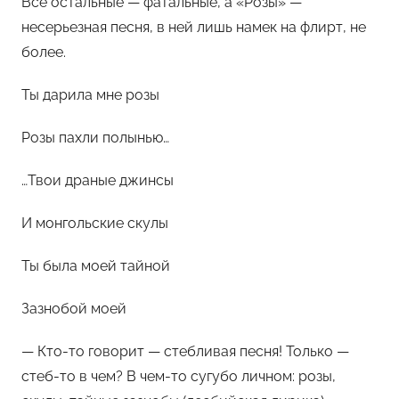
Все остальные — фатальные, а «Розы» —
несерьезная песня, в ней лишь намек на флирт, не
более.
Ты дарила мне розы
Розы пахли полынью…
…Твои драные джинсы
И монгольские скулы
Ты была моей тайной
Зазнобой моей
— Кто-то говорит — стебливая песня! Только —
стеб-то в чем? В чем-то сугубо личном: розы,