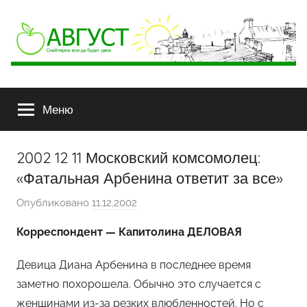
АВГУСТ
Снайперов
всегда
Меню
будет
двое
2002 12 11 Московский комсомолец:
«Фатальная Арбенина ответит за все»
Опубликовано
11.12.2002
а
в
Корреспондент — Капитолина ДЕЛОВАЯ
т
о
Девица Диана Арбенина в последнее время
р
заметно похорошела. Обычно это случается с
о
женщинами из-за резких влюбленностей. Но с