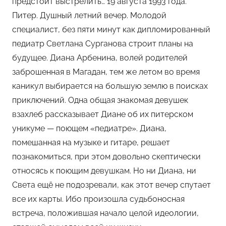
предстоит выстрелить… 19 августа 1993 года.
м
Питер. Душный летний вечер. Молодой
Х
е
специалист, без пяти минут как дипломированный
м
педиатр Светлана Сурганова строит планы на
у
будущее. Диана Арбенина, волей родителей
л
заброшенная в Магадан, тем же летом во время
ь
каникул выбирается на большую землю в поисках
приключений. Одна общая знакомая девушек
взахлеб рассказывает Диане об их питерском
уникуме — поющем «педиатре». Диана,
помешанная на музыке и гитаре, решает
познакомиться, при этом довольно скептически
относясь к поющим девушкам. Но ни Диана, ни
Света ещё не подозревали, как этот вечер спутает
все их карты. Ибо произошла судьбоносная
встреча, положившая начало целой идеологии,