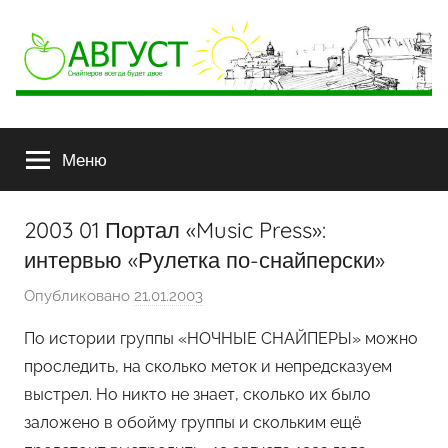
АВГУСТ
Снайперов
всегда
Меню
будет
двое
2003 01 Портал «Music Press»:
интервью «Рулетка по-снайперски»
Опубликовано
21.01.2003
а
в
По истории группы «НОЧНЫЕ СНАЙПЕРЫ» можно
т
проследить, на сколько меток и непредсказуем
о
выстрел. Но никто не знает, сколько их было
р
заложено в обойму группы и скольким ещё
о