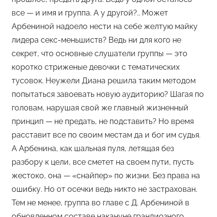
все — и имя и группа. А у другой?.. Может
Арбениной надоело нести на себе желтую майку
лидера секс-меньшиств? Ведь ни для кого не
секрет, что основные слушатели группы — это
коротко стриженые девочки с тематических
тусовок. Неужели Диана решила таким методом
попытаться завоевать новую аудиторию? Шагая по
головам, нарушая свой же главный жизненный
принцип — не предать, не подставить? Но время
расставит все по своим местам да и бог им судья.
А Арбенина, как шальная пуля, летящая без
разбору к цели, все сметет на своем пути, пусть
жестоко, она — «снайпер» по жизни. Без права на
ошибку. Но от осечки ведь никто не застрахован.
Тем не менее, группа во главе с Д. Арбениной в
обновленном составе накануне грандиозного