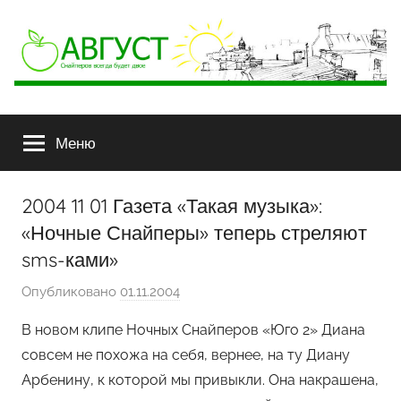
АВГУСТ
Снайперов
всегда
Меню
будет
двое
2004 11 01 Газета «Такая музыка»:
«Ночные Снайперы» теперь стреляют
sms-ками»
Опубликовано
01.11.2004
а
в
В новом клипе Ночных Снайперов «Юго 2» Диана
т
совсем не похожа на себя, вернее, на ту Диану
о
Арбенину, к которой мы привыкли. Она накрашена,
р