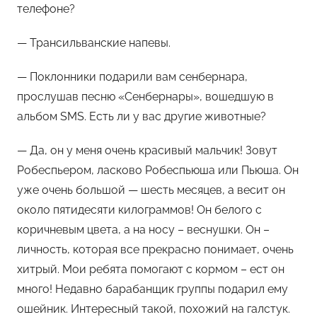
телефоне?
— Трансильванские напевы.
— Поклонники подарили вам сенбернара,
прослушав песню «Сенбернары», вошедшую в
альбом SMS. Есть ли у вас другие животные?
— Да, он у меня очень красивый мальчик! Зовут
Робеспьером, ласково Робеспьюша или Пьюша. Он
уже очень большой — шесть месяцев, а весит он
около пятидесяти килограммов! Он белого с
коричневым цвета, а на носу – веснушки. Он –
личность, которая все прекрасно понимает, очень
хитрый. Мои ребята помогают с кормом – ест он
много! Недавно барабанщик группы подарил ему
ошейник. Интересный такой, похожий на галстук.