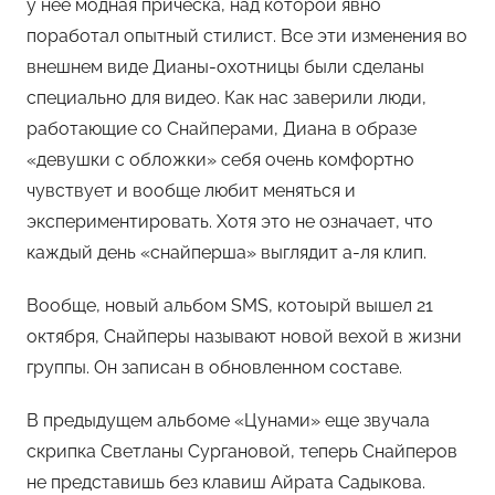
у нее модная прическа, над которой явно
о
поработал опытный стилист. Все эти изменения во
м
внешнем виде Дианы-охотницы были сделаны
Х
е
специально для видео. Как нас заверили люди,
м
работающие со Снайперами, Диана в образе
у
«девушки с обложки» себя очень комфортно
л
чувствует и вообще любит меняться и
ь
экспериментировать. Хотя это не означает, что
каждый день «снайперша» выглядит а-ля клип.
Вообще, новый альбом SMS, котоырй вышел 21
октября, Снайперы называют новой вехой в жизни
группы. Он записан в обновленном составе.
В предыдущем альбоме «Цунами» еще звучала
скрипка Светланы Сургановой, теперь Снайперов
не представишь без клавиш Айрата Садыкова.