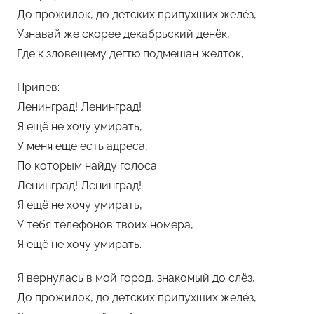
До прожилок, до детских припухших желёз,
r
Узнавай же скорее декабрьский денёк,
e
Где к зловещему дегтю подмешан желток,
e
n
Припев:
T
Ленинград! Ленинград!
e
Я ещё не хочу умирать,
a
У меня еще есть адреса,
По которым найду голоса.
Ленинград! Ленинград!
Я ещё не хочу умирать,
У тебя телефонов твоих номера,
Я ещё не хочу умирать.
Я вернулась в мой город, знакомый до слёз,
До прожилок, до детских припухших желёз,