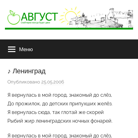
АВГУСТ
Снайперов
всегда
Меню
будет
двое
♪ Ленинград
Опубликовано
25.05.2006
а
в
Я вернулась в мой город, знакомый до слёз,
т
До прожилок, до детских припухших желёз.
о
Я вернулась сюда, так глотай же скорей
р
Рыбий жир ленинградских ночных фонарей.
о
м
Я вернулась в мой город, знакомый до слёз,
G