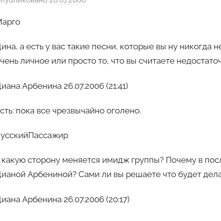
публиковано
26.07.2006
а
в
Марго
т
о
ина, а есть у вас такие песни, которые вы ну никогда
р
чень личное или просто то, что вы считаете недоста
о
м
иана Арбенина 26.07.2006 (21:41)
Х
е
сть: пока все чрезвычайно оголено.
м
у
РусскийПассажир
л
ь
 какую сторону меняется имидж группы? Почему в пос
ианой Арбениной? Сами ли вы решаете что будет дела
иана Арбенина 26.07.2006 (20:17)