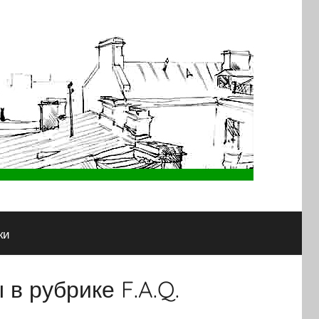
ки
в рубрике F.A.Q.