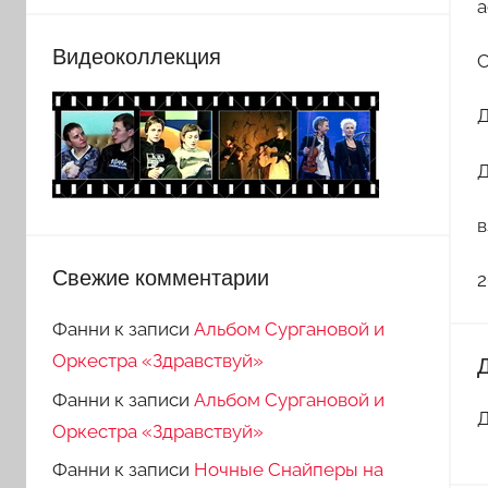
а
Видеоколлекция
С
Д
Д
в
Свежие комментарии
2
Фанни
к записи
Альбом Сургановой и
Оркестра «Здравствуй»
Фанни
к записи
Альбом Сургановой и
Д
Оркестра «Здравствуй»
Фанни
к записи
Ночные Снайперы на