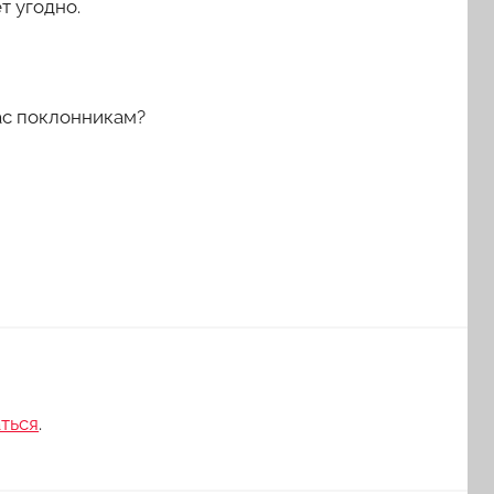
т угодно.
ас поклонникам?
ться
.