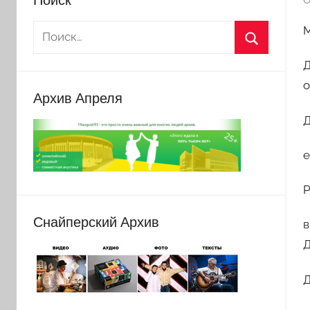
О
Д
о
Архив Апреля
Д
е
Снайперский Архив
в
Д
Д