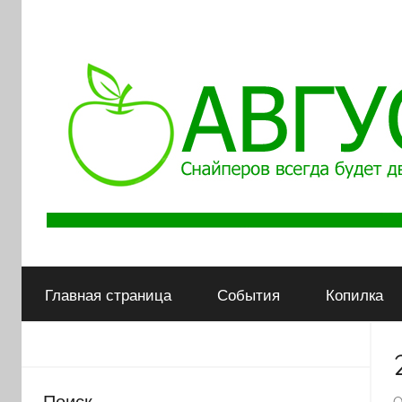
АВГУСТ
Снайперов
всегда
Главная страница
События
Копилка
будет
двое
Поиск