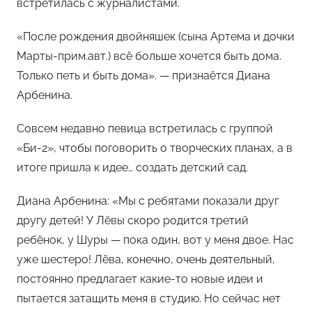
встретилась с журналистами.
о
м
«После рождения двойняшек (сына Артема и дочки
Х
Марты-прим.авт.) всё больше хочется быть дома.
е
Только петь и быть дома». — признаётся Диана
м
Арбенина.
у
л
Совсем недавно певица встретилась с группой
ь
«Би-2», чтобы поговорить о творческих планах, а в
итоге пришла к идее… создать детский сад.
Диана Арбенина: «Мы с ребятами показали друг
другу детей! У Лёвы скоро родится третий
ребёнок, у Шуры — пока один, вот у меня двое. Нас
уже шестеро! Лёва, конечно, очень деятельный,
постоянно предлагает какие-то новые идеи и
пытается затащить меня в студию. Но сейчас нет