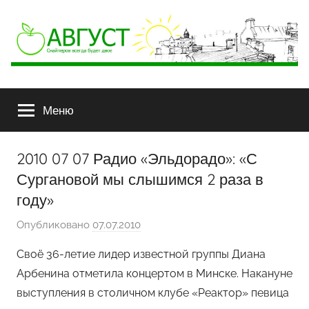
АВГУСТ
Снайперов
всегда
Меню
будет
двое
2010 07 07 Радио «Эльдорадо»: «С
Сургановой мы слышимся 2 раза в
году»
Опубликовано
07.07.2010
а
в
Своё 36-летие лидер известной группы Диана
т
Арбенина отметила концертом в Минске. Накануне
о
выступления в столичном клубе «Реактор» певица
р