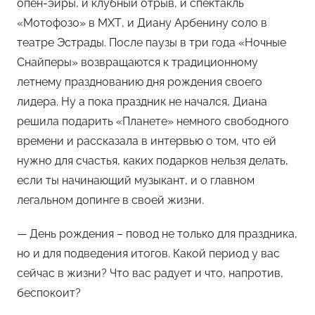
опен-эйры, и клубный отрыв, и спектакль
о
«Мотофозо» в МХТ, и Диану Арбенину соло в
м
театре Эстрады. После паузы в три года «Ночные
Х
е
Снайперы» возвращаются к традиционному
м
летнему празднованию дня рождения своего
у
лидера. Ну а пока праздник не начался, Диана
л
решила подарить «Планете» немного свободного
ь
времени и рассказала в интервью о том, что ей
нужно для счастья, каких подарков нельзя делать,
если ты начинающий музыкант, и о главном
легальном допинге в своей жизни.
— День рождения – повод не только для праздника,
но и для подведения итогов. Какой период у вас
сейчас в жизни? Что вас радует и что, напротив,
беспокоит?