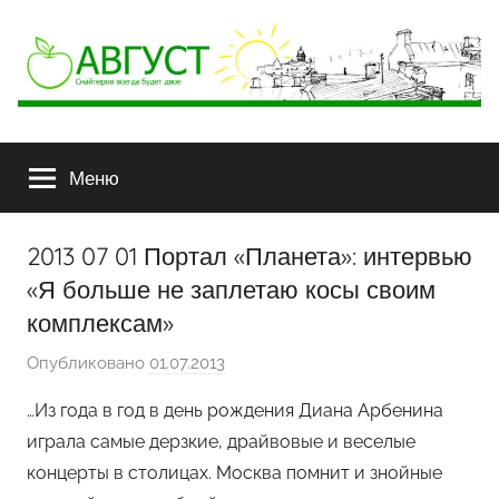
АВГУСТ
Снайперов
всегда
Меню
будет
двое
2013 07 01 Портал «Планета»: интервью
«Я больше не заплетаю косы своим
комплексам»
Опубликовано
01.07.2013
а
в
…Из года в год в день рождения Диана Арбенина
т
играла самые дерзкие, драйвовые и веселые
о
концерты в столицах. Москва помнит и знойные
р