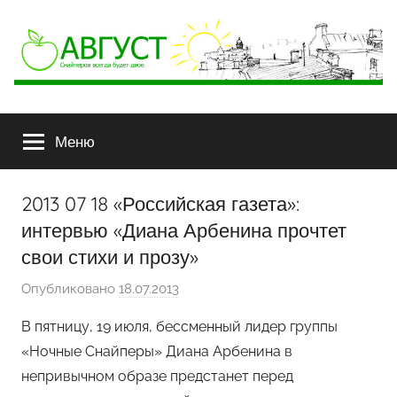
АВГУСТ
Снайперов
всегда
Меню
будет
двое
2013 07 18 «Российская газета»:
интервью «Диана Арбенина прочтет
свои стихи и прозу»
Опубликовано
18.07.2013
а
в
В пятницу, 19 июля, бессменный лидер группы
т
«Ночные Снайперы» Диана Арбенина в
о
непривычном образе предстанет перед
р