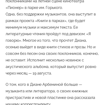
поклонниками на летней сцене кинотеатра
о
«Пионер» в парке им. Горького.
м
Одна, без поддержки музыкантов, она выступит в
Х
е
рамках проекта «Книги в парках», где будет
м
минимум музыки и максимум текста. Ее
у
литературные чтения пройдут под девизом: «Я
л
говорю». Многое из того, что прочтет Диана,
ь
осенью выйдет в виде книги стихов и прозы. Но и
совсем без песен она своих поклонников, конечно,
не оставит. Исполнит несколько новинок с
акустического альбома, который выпустит ровно
через месяц — 19 августа.
О том, кого в Диане Арбениной больше —
музыканта или литератора, о своих книжных
пристрастиях и новой пластинке она рассказала
нашему корреспонденту.