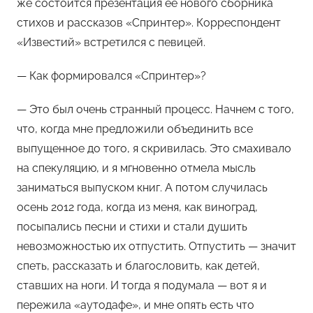
же состоится презентация ее нового сборника
о
стихов и рассказов «Спринтер». Корреспондент
м
«Известий» встретился с певицей.
Х
е
— Как формировался «Спринтер»?
м
у
— Это был очень странный процесс. Начнем с того,
л
что, когда мне предложили объединить все
ь
выпущенное до того, я скривилась. Это смахивало
на спекуляцию, и я мгновенно отмела мысль
заниматься выпуском книг. А потом случилась
осень 2012 года, когда из меня, как виноград,
посыпались песни и стихи и стали душить
невозможностью их отпустить. Отпустить — значит
спеть, рассказать и благословить, как детей,
ставших на ноги. И тогда я подумала — вот я и
пережила «аутодафе», и мне опять есть что