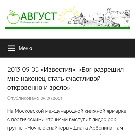
АВГУСТ
Снайперов
всегда
Меню
будет
двое
2013 09 05 «Известия»: «Бог разрешил
мне наконец стать счастливой
откровенно и зрело»
Опубликовано
05.09.2013
а
в
На Московской международной книжной ярмарке
т
с поэтическими чтениями выступит лидер рок-
о
группы «Ночные снайперы» Диана Арбенина. Там
р