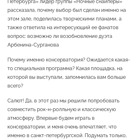
Петербурга» лидер группы «Ночные снайперы»
о
рассказала, почему выбор был сделан именно на
м
этом зале, поделилась творческими планами, а
Х
е
также ответила на интересующий ее фанатов
м
вопрос: возможно ли возобновление дуэта
у
Арбенина-Сурганова
л
ь
Почему именно консерватория? Ожидается какая-
то специальная программа? Какая площадка, на
которой вы выступали, запомнилась вам больше
всего?
Cалют! Да, в этот раз мы решили попробовать
совместить рок-н-ролльную и классическую
атмосферу. Впервые будем играть в
консерватории, и меня очень впечатляет, что
именно в санкт-петербургской. Подумать только,