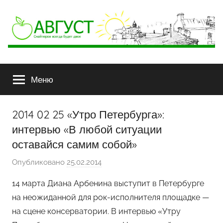
АВГУСТ
Снайперов
всегда
Меню
будет
двое
2014 02 25 «Утро Петербурга»:
интервью «В любой ситуации
оставайся самим собой»
Опубликовано
25.02.2014
а
в
14 марта Диана Арбенина выступит в Петербурге
т
на неожиданной для рок-исполнителя площадке —
о
на сцене консерватории. В интервью «Утру
р