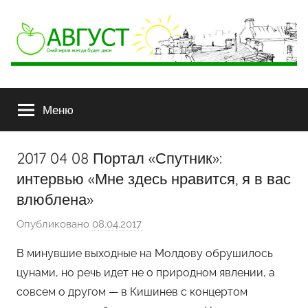
АВГУСТ
Снайперов
всегда
Меню
будет
двое
2017 04 08 Портал «Спутник»:
интервью «Мне здесь нравится, я в вас
влюблена»
Опубликовано
08.04.2017
а
в
В минувшие выходные на Молдову обрушилось
т
цунами, но речь идет не о природном явлении, а
о
совсем о другом — в Кишинев с концертом
р