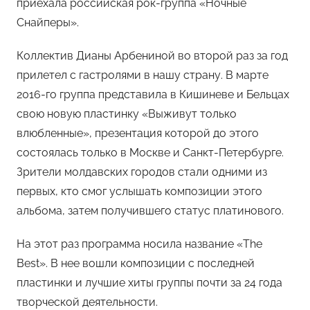
приехала российская рок-группа «Ночные
о
Снайперы».
м
Х
Коллектив Дианы Арбениной во второй раз за год
е
прилетел с гастролями в нашу страну. В марте
м
2016-го группа представила в Кишиневе и Бельцах
у
свою новую пластинку «Выживут только
л
ь
влюбленные», презентация которой до этого
состоялась только в Москве и Санкт-Петербурге.
Зрители молдавских городов стали одними из
первых, кто смог услышать композиции этого
альбома, затем получившего статус платинового.
На этот раз программа носила название «The
Вest». В нее вошли композиции с последней
пластинки и лучшие хиты группы почти за 24 года
творческой деятельности.