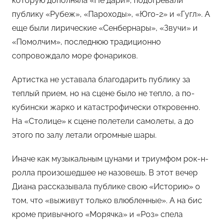
которую дополняла «Не дари», подогревали
публику «Рубеж», «Пароходы», «Юго-2» и «Гугл». А
еще были лирические «Сенбернары», «Звучи» и
«Помолчим», последнюю традиционно
сопровождало море фонариков.
Артистка не уставала благодарить публику за
теплый прием, но на сцене было не тепло, а по-
кубински жарко и катастрофически откровенно.
На «Столице» к сцене полетели самолеты, а до
этого по залу летали огромные шары.
Иначе как музыкальным цунами и триумфом рок-н-
ролла произошедшее не назовешь. В этот вечер
Диана рассказывала публике свою «Историю» о
том, что «выживут только влюбленные». А на бис
кроме привычного «Морячка» и «Роз» спела