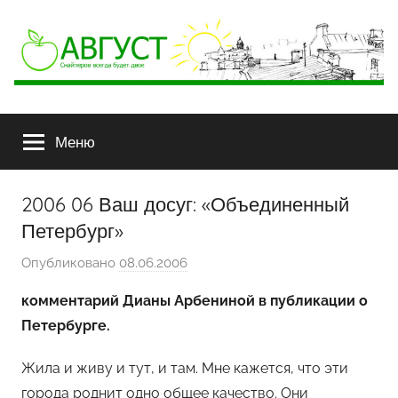
АВГУСТ
Снайперов
всегда
Меню
будет
двое
2006 06 Ваш досуг: «Объединенный
Петербург»
Опубликовано
08.06.2006
а
в
комментарий Дианы Арбениной в публикации о
т
Петербурге.
о
р
Жила и живу и тут, и там. Мне кажется, что эти
о
города роднит одно общее качество. Они