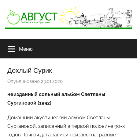
АВГУСТ
Снайперов
всегда
Меню
будет
двое
Дохлый Сурик
Опубликовано
23.01.2020
а
в
неизданный сольный альбом Светланы
т
Сургановой (1992)
о
р
Домашний акустический альбом Светланы
о
Сургановой, записанный в первой половине 90-х
м
годов. Точная дата записи неизвестна, разные
Ф