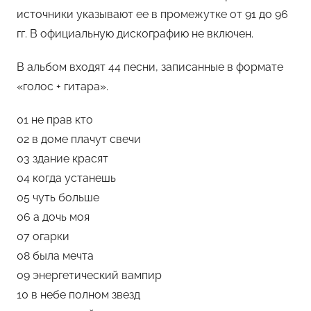
источники указывают ее в промежутке от 91 до 96
а
гг. В официальную дискографию не включен.
н
н
В альбом входят 44 песни, записанные в формате
и
«голос + гитара».
01 не прав кто
02 в доме плачут свечи
03 здание красят
04 когда устанешь
05 чуть больше
06 а дочь моя
07 огарки
08 была мечта
09 энергетический вампир
10 в небе полном звезд