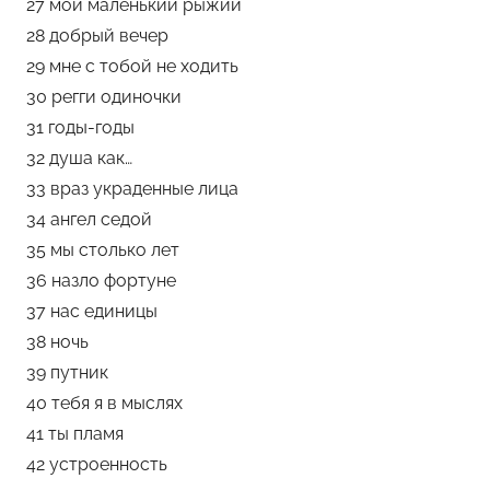
27 мой маленький рыжий
28 добрый вечер
29 мне с тобой не ходить
30 регги одиночки
31 годы-годы
32 душа как…
33 враз украденные лица
34 ангел седой
35 мы столько лет
36 назло фортуне
37 нас единицы
38 ночь
39 путник
40 тебя я в мыслях
41 ты пламя
42 устроенность