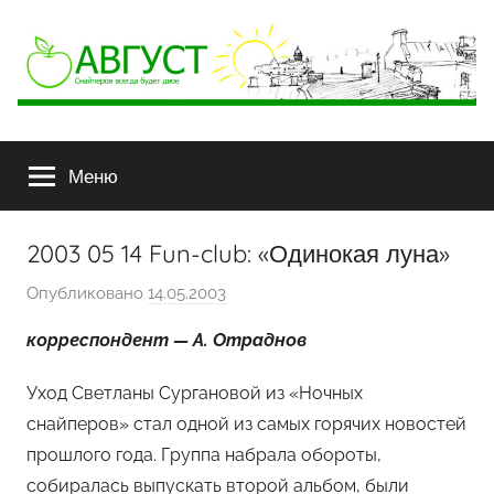
АВГУСТ
Снайперов
всегда
Меню
будет
двое
2003 05 14 Fun-club: «Одинокая луна»
Опубликовано
14.05.2003
а
в
корреспондент — А. Отраднов
т
о
Уход Светланы Сургановой из «Ночных
р
снайперов» стал одной из самых горячих новостей
о
прошлого года. Группа набрала обороты,
м
собиралась выпускать второй альбом, были
Ф