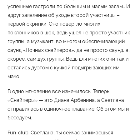
успешные гастроли по большим и малым залам… И
а
вдруг заявление об уходе второй участницы –
н
первой скрипки. Оно повергло многих
н
поклонников в шок, ведь ушел не просто участник
и
группы, а музыкант, во многом обеспечивающий
саунд «Ночных снайперов», да не просто саунд, а,
скорее, сам дух группы. Ведь для многих они так и
остались дуэтом с кучкой подыгрывающих им
мачо.
В одно мгновение все изменилось. Теперь
«Снайперы» — это Диана Арбенина, а Светлана
отправилась в одиночное плавание. Об этом мы и
беседуем.
Fun-club: Светлана, ты сейчас занимаешься