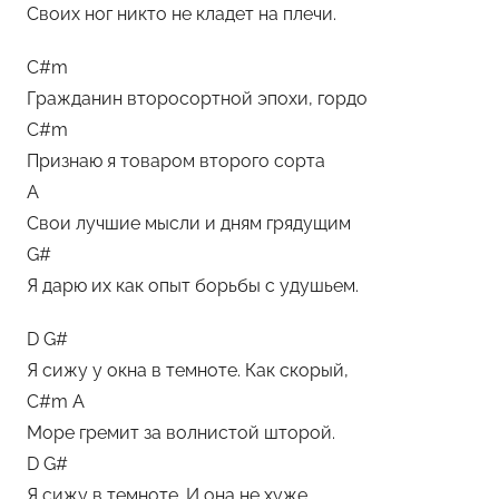
Своих ног никто не кладет на плечи.
C#m
Гражданин второсортной эпохи, гордо
C#m
Признаю я товаром второго сорта
A
Свои лучшие мысли и дням грядущим
G#
Я дарю их как опыт борьбы с удушьем.
D G#
Я сижу у окна в темноте. Как скорый,
C#m A
Море гремит за волнистой шторой.
D G#
Я сижу в темноте. И она не хуже