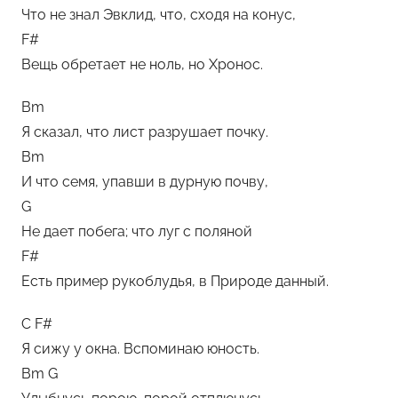
Что не знал Эвклид, что, сходя на конус,
F#
Вещь обретает не ноль, но Хронос.
Bm
Я сказал, что лист разрушает почку.
Bm
И что семя, упавши в дурную почву,
G
Не дает побега; что луг с поляной
F#
Есть пример рукоблудья, в Природе данный.
C F#
Я сижу у окна. Вспоминаю юность.
Bm G