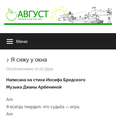
АВГУСТ
Снайперов
всегда
Меню
будет
двое
♪ Я сижу у окна
Опубликовано
10.02.1994
а
в
Написана на стихи Иосифа Бродского
т
Музыка Дианы Арбениной
о
р
Am
о
Я всегда твердил, что судьба — игра.
м
Am
Х