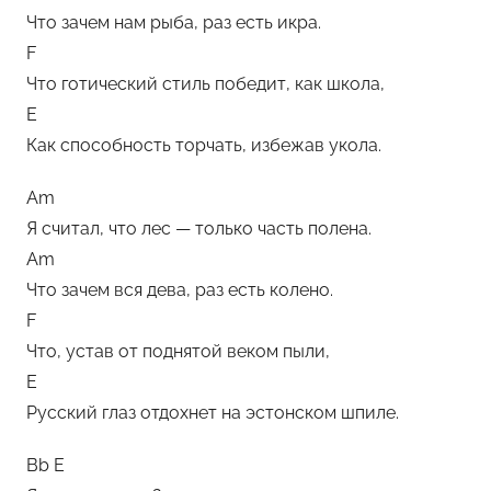
Что зачем нам рыба, раз есть икра.
е
F
м
Что готический стиль победит, как школа,
у
E
л
ь
Как способность торчать, избежав укола.
Am
Я считал, что лес — только часть полена.
Am
Что зачем вся дева, раз есть колено.
F
Что, устав от поднятой веком пыли,
E
Русский глаз отдохнет на эстонском шпиле.
Bb E