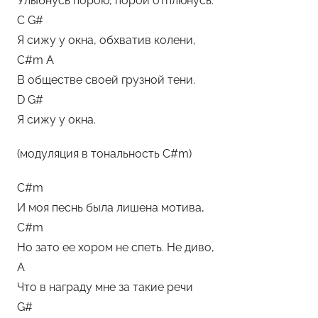
Улыбнусь порою, порой отплюнусь.
C G#
Я сижу у окна, обхватив колени,
C#m A
В обществе своей грузной тени.
D G#
Я сижу у окна.
(модуляция в тональность C#m)
C#m
И моя песнь была лишена мотива,
C#m
Но зато ее хором не спеть. Не диво,
A
Что в награду мне за такие речи
G#