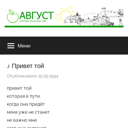
АВГУСТ
Снайперов
всегда
Меню
будет
двое
♪ Привет той
Опубликовано
15.09.1994
а
в
привет той
т
которая в пути.
о
когда она придёт
р
меня уже не станет.
о
не важно мне
м
Х