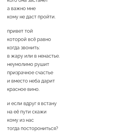
кого она застанет
е
а важно мне
м
кому не даст пройти.
у
привет той
л
ь
которой всё равно
когда звонить:
в жару или в ненастье.
неумолимо рушит
призрачное счастье
и вместо неба дарит
красное вино.
и если вдруг я встану
на её пути скажи
кому из нас
тогда посторониться?