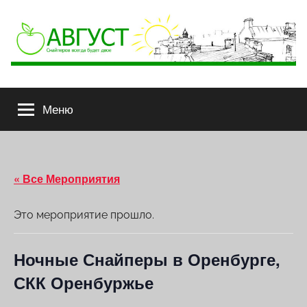
АВГУСТ
Снайперов
всегда
Меню
будет
двое
« Все Мероприятия
Это мероприятие прошло.
Ночные Снайперы в Оренбурге,
СКК Оренбуржье