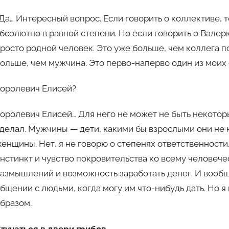
Да… Интересный вопрос. Если говорить о коллективе, т
бсолютно в равной степени. Но если говорить о Валерк
росто родной человек. Это уже больше, чем коллега п
ольше, чем мужчина. Это перво-наперво один из моих 
оролевич Елисей?
оролевич Елисей… Для него не может не быть некотор
делал. Мужчины — дети, какими бы взрослыми они не 
енщины. Нет, я не говорю о степенях ответственност
нстинкт и чувство покровительства ко всему человечес
азмышлений и возможность заработать денег. И вообщ
бщении с людьми, когда могу им что-нибудь дать. Но я
бразом.
тучаться в двери грибов…