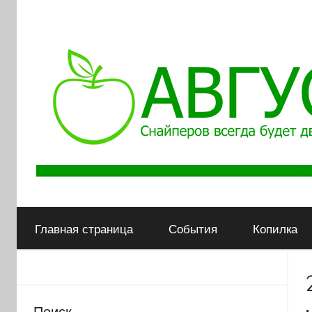
АВГУСТ
Снайперов
всегда
Главная страница
События
Копилка
будет
двое
Поиск