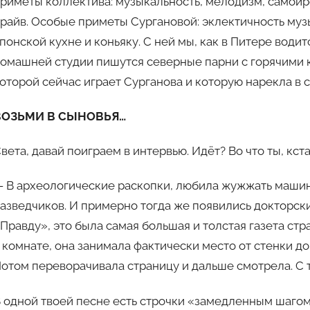
риметы коллектива: музыкальность, мелодизм, самои
райв. Особые приметы Сургановой: эклектичность муз
понской кухне и коньяку. С ней мы, как в Питере водит
омашней студии пишутся северные парни с горячими 
оторой сейчас играет Сурганова и которую нарекла в
ВОЗЬМИ В СЫНОВЬЯ…
вета, давай поиграем в интервью. Идёт? Во что ты, кст
 В археологические раскопки, любила жужжать машинк
азведчиков. И примерно тогда же появились докторски
Правду», это была самая большая и толстая газета стра
 комнате, она занимала фактически место от стенки до
отом переворачивала страницу и дальше смотрела. С те
 одной твоей песне есть строчки «замедленным шагом,