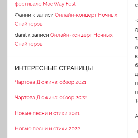
фестивале MadWay Fest
с
Фанни
к записи
Онлайн-концерт Ночных
-
Снайперов
д
danil
к записи
Онлайн-концерт Ночных
т
Снайперов
о
в
б
ИНТЕРЕСНЫЕ СТРАНИЦЫ
д
Чартова Дюжина: обзор 2021
п
п
Чартова Дюжина: обзор 2022
Т
Новые песни и стихи 2021
А
Новые песни и стихи 2022
-