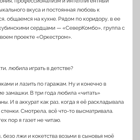
рония, профессионализм и интеллигентный
ыкального вкуса и постоянная любовь к
ся, общаемся на кухне. Рядом по коридору, в ее
кубинскими сердцами — «СеверКомбо», группа с
 своем проекте «Оркестром».
ати, любила играть в детстве?
ами и лазить по гаражам. Ну и конечно в
е замашки. В три года любила «читать»
ны. И в аккурат как раз, когда я её раскладывала
 стенки. Смотрела, всё что-то высматривала.
х пор я газет не читаю.
 безо лжи и кокетства возьми в сыновья моё