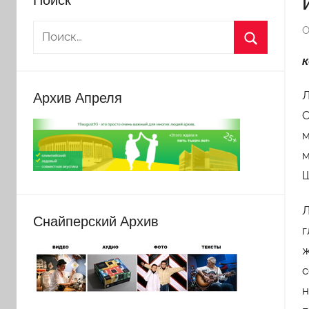
О
Л
Архив Апреля
О
м
м
Ш
Л
Снайперский Архив
г
ж
с
н