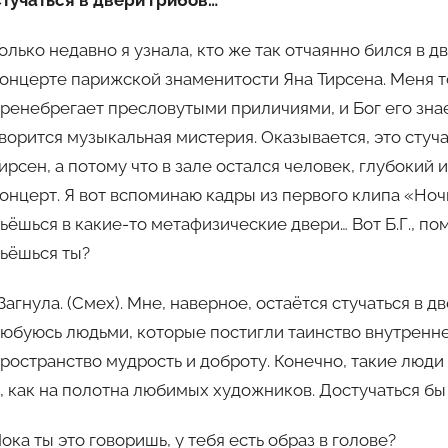
олько недавно я узнала, кто же так отчаянно бился в 
онцерте парижской знаменитости Яна Тирсена. Меня тог
ренебрегает пресловутыми приличиями, и Бог его знает
ворится музыкальная мистерия. Оказывается, это стучал
ирсен, а потому что в зале остался человек, глубокий 
онцерт. Я вот вспоминаю кадры из первого клипа «Но
ьёшься в какие-то метафизические двери… Вот Б.Г., пом
ьёшься ты?
Загнула. (Смех). Мне, наверное, остаётся стучаться в 
юбуюсь людьми, которые постигли таинство внутренне
ространство мудрость и доброту. Конечно, такие люди 
, как на полотна любимых художников. Достучаться бы
ока ты это говоришь, у тебя есть образ в голове?