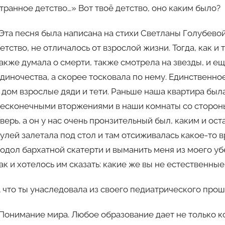
транное детство…» Вот твоё детство, оно каким было?
Эта песня была написана на стихи Светланы Голубево
етство, не отличалось от взрослой жизни. Тогда, как и
акже думала о смерти, также смотрела на звезды, и ещ
диночества, а скорее тосковала по нему. Единственное
 дом взрослые дяди и тети. Раньше наша квартира был
есконечными вторжениями в наши комнаты со стороны 
верь, а он у нас очень пронзительный был, каким и ост
улей залетала под стол и там отсиживалась какое-то 
одол бархатной скатерти и выманить меня из моего у
ак и хотелось им сказать: какие же вы не естественные,
 что ты унаследовала из своего педиатрического про
Понимание мира. Любое образование дает не только к