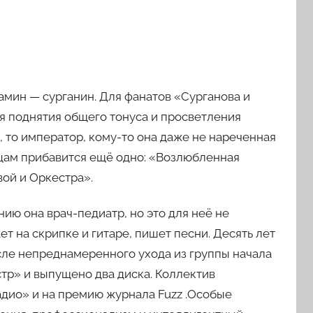
мин — сурганин. Для фанатов «Сурганова и
я поднятия общего тонуса и просветления
, то император, кому-то она даже не нареченная
ятцам прибавится ещё одно: «Возлюбленная
вой и Оркестра».
ию она врач-педиатр, но это для неё не
ает на скрипке и гитаре, пишет песни. Десять лет
сле непреднамеренного ухода из группы начала
стр» и выпущено два диска. Коллектив
дио» и на премию журнала Fuzz .Особые