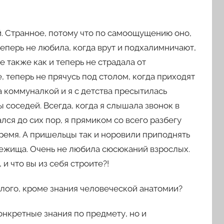
й. Странное, потому что по самоощущению оно,
 теперь не любила, когда врут и подхалимничают,
е также как и теперь не страдала от
, теперь не прячусь под столом, когда приходят
а коммуналкой и я с детства пресытилась
соседей. Всегда, когда я слышала звонок в
ался до сих пор, я прямиком со всего разбегу
время. А пришельцы так и норовили приподнять
бежища. Очень не любила сюсюканий взрослых.
 и что вы из себя строите?!
шлого, кроме знания человеческой анатомии?
онкретные знания по предмету, но и