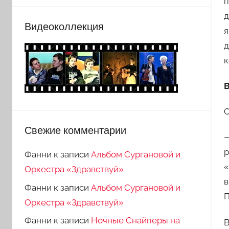
п
д
Видеоколлекция
я
д
к
С
Свежие комментарии
—
р
Фанни
к записи
Альбом Сургановой и
«
Оркестра «Здравствуй»
в
Фанни
к записи
Альбом Сургановой и
П
Оркестра «Здравствуй»
Фанни
к записи
Ночные Снайперы на
В