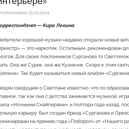
интерьере»
публиковано
15.04.2004
а
в
корреспондент — Кира Левина
т
о
юбители хорошей музыки недавно открыли новый вита
р
ркестр» — это наркотик. Остальным, рекомендован дл
о
озгов. Для своих поклонников Сурганова то Светлячок
м
ать. Она же Сурик, она же Кузнечик. Скоро к этим св
Ф
а
опена». Так будет называться новый альбом «Сургано
н
юдям сведущим о Светлане известно, что по образован
н
и
лавное, так как она с детства занимается музыкой, игр
ила «Ночными Снайперами» и полтора года назад, по
ольную карьеру. Был создан бренд «Сурганова и Орке
оминирован на премию года «Поборол» от «Нашего ра