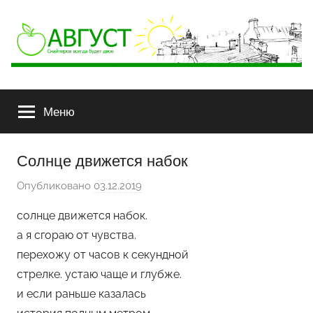
АВГУСТ
Снайперов
всегда
Меню
будет
двое
Солнце движется набок
Опубликовано
03.12.2019
а
в
солнце движется набок.
т
а я сгораю от чувства.
о
перехожу от часов к секундной
р
стрелке. устаю чаще и глубже.
о
и если раньше казалась
м
Х