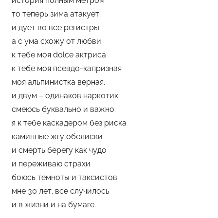
история полным метром
е
то теперь зима атакует
м
и дует во все регистры.
у
а с ума схожу от любви
л
к тебе моя dolce актриса
ь
к тебе моя псевдо-капризная
моя альпинистка верная.
и двум – одинаков наркотик.
смеюсь буквально и важно:
я к тебе каскадером без риска
каминные жгу обелиски
и смерть берегу как чудо
и переживаю страхи
боюсь темноты и таксистов.
мне 30 лет. все случилось
и в жизни и на бумаге.