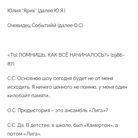
м
Ф
Юлия *Ярик* (далее Ю.Я.)
а
Очевидец Событийй (далее О.С)
н
н
и
«ТЫ ПОМНИШЬ, КАК ВСЁ НАЧИНАЛОСЬ?» (1986-
87)
С.С: Основное шоу сегодня будет не от меня
исходить. Я ничего ценного не помню, у меня один
килобайт памяти…
О.С: Предыстория – это ансамбль «Лига»?
С.С: Да. В детстве, в школе, был «Камертон», а
потом «Лига».