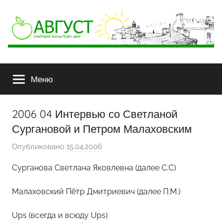
АВГУСТ
Снайперов
всегда
Меню
будет
двое
2006 04 Интервью со Светланой
Сургановой и Петром Малаховским
Опубликовано
15.04.2006
а
в
Сурганова Светлана Яковлевна (далее С.С)
т
о
Малаховский Пётр Дмитриевич (далее П.М.)
р
о
Ups (всегда и всюду Ups)