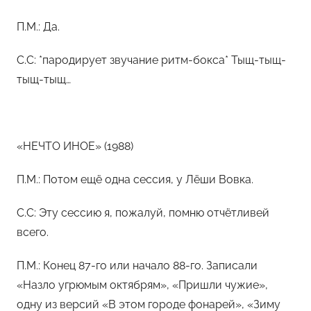
П.М.: Да.
С.С: *пародирует звучание ритм-бокса* Тыщ-тыщ-
тыщ-тыщ…
«НЕЧТО ИНОЕ» (1988)
П.М.: Потом ещё одна сессия, у Лёши Вовка.
С.С: Эту сессию я, пожалуй, помню отчётливей
всего.
П.М.: Конец 87-го или начало 88-го. Записали
«Назло угрюмым октябрям», «Пришли чужие»,
одну из версий «В этом городе фонарей», «Зиму