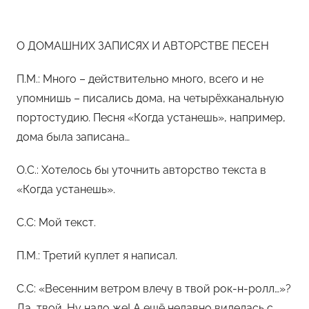
О ДОМАШНИХ ЗАПИСЯХ И АВТОРСТВЕ ПЕСЕН
П.М.: Много – действительно много, всего и не
упомнишь – писались дома, на четырёхканальную
портостудию. Песня «Когда устанешь», например,
дома была записана…
O.С.: Хотелось бы уточнить авторство текста в
«Когда устанешь».
С.С: Мой текст.
П.М.: Третий куплет я написал.
С.С: «Весенним ветром влечу в твой рок-н-ролл…»?
Да, твой. Ну надо же! А ещё недавно виделась с