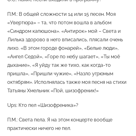
П.М.: В общей сложности 14 или 15 песен. Моя
«Увертюра» – та, что потом вошла в альбом
«Синдром капюшона». «Антирок» мой – Света и
Лилька здорово в него вписались, плясали очень
лихо. «В этом городе фонарей», «Белые люди»,
«Ангел Седой», «Горе по небу шагает», «Ты моё
дыхание», «Я уйду так же тихо, как когда-то
пришла», «Пришли чужие», «Назло угрюмым
октябрям». Исполнялась также моя песня на стихи
Татьяны Хмельник «Пой, шизофреник!»
Ups: Кто пел «Шизофреника»?
П.М.: Света пела. Я на этом концерте вообще
практически ничего не пел.