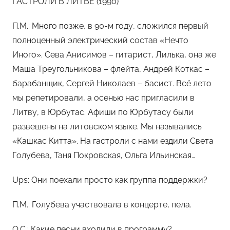
ГАСТРОЛИ В ЛИТВЕ (1990)
П.М.: Много позже, в 90-м году, сложился первый
полноценный электрический состав «Нечто
Иного». Сева Анисимов – гитарист, Лилька, она же
Маша Треугольникова – флейта, Андрей Коткас –
барабанщик, Сергей Николаев – басист. Всё лето
мы репетировали, а осенью нас пригласили в
Литву, в Юрбутас. Афиши по Юрбутасу были
развешены на литовском языке. Мы назывались
«Кашкас Китта». На гастроли с нами ездили Света
Голубева, Таня Покровская, Ольга Ильинская…
Ups: Они поехали просто как группа поддержки?
П.М.: Голубева участвовала в концерте, пела.
O.С.: Какие песни входили в программу?