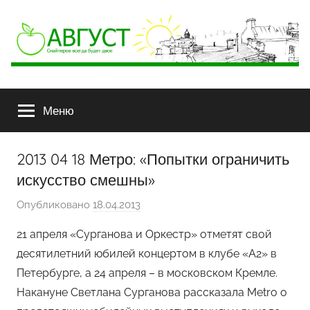
АВГУСТ
Снайперов
всегда
Меню
будет
двое
2013 04 18 Метро: «Попытки ограничить
искусство смешны»
Опубликовано
18.04.2013
а
в
21 апреля «Сурганова и Оркестр» отметят свой
т
десятилетний юбилей концертом в клубе «А2» в
о
Петербурге, а 24 апреля – в московском Кремле.
р
Накануне Светлана Сурганова рассказала Metro о
о