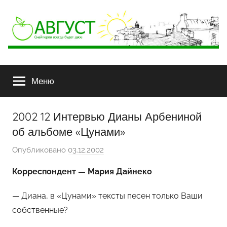
АВГУСТ
Снайперов
всегда
Меню
будет
двое
2002 12 Интервью Дианы Арбениной
об альбоме «Цунами»
Опубликовано
03.12.2002
а
в
Корреспондент — Мария Дайнеко
т
о
— Диана, в «Цунами» тексты песен только Ваши
р
собственные?
о