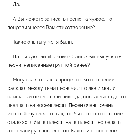
м
— Да.
Х
е
— А Вы можете записать песню на чужое, но
м
понравившееся Вам стихотворение?
у
л
— Такие опыты у меня были.
ь
— Планируют ли «Ночные Снайперы» выпускать
песни, написанные группой ранее?
— Могу сказать так: в процентном отношении
расклад между теми песнями, что люди могли
слышать и не слышали никогда, составляет где-то
двадцать на восемьдесят. Песен очень, очень
много. Хочу сделать так, чтобы это соотношение
стало хотя бы пятьдесят на пятьдесят, но делать
это планирую постепенно. Каждой песне свое