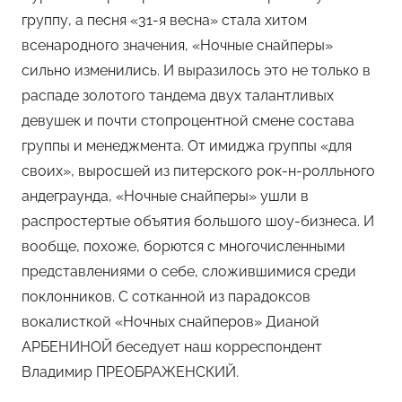
м
группу, а песня «31-я весна» стала хитом
Х
всенародного значения, «Ночные снайперы»
е
сильно изменились. И выразилось это не только в
м
распаде золотого тандема двух талантливых
у
девушек и почти стопроцентной смене состава
л
ь
группы и менеджмента. От имиджа группы «для
своих», выросшей из питерского рок-н-ролльного
андеграунда, «Ночные снайперы» ушли в
распростертые объятия большого шоу-бизнеса. И
вообще, похоже, борются с многочисленными
представлениями о себе, сложившимися среди
поклонников. С сотканной из парадоксов
вокалисткой «Ночных снайперов» Дианой
АРБЕНИНОЙ беседует наш корреспондент
Владимир ПРЕОБРАЖЕНСКИЙ.