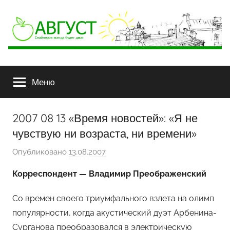
АВГУСТ
Снайперов
всегда
Меню
будет
двое
2007 08 13 «Время новостей»: «Я не
чувствую ни возраста, ни времени»
Опубликовано
13.08.2007
а
в
Корреспондент — Владимир Преображенский
т
о
Со времен своего триумфального взлета на олимп
р
популярности, когда акустический дуэт Арбенина-
о
Сурганова преобразовался в электрическую