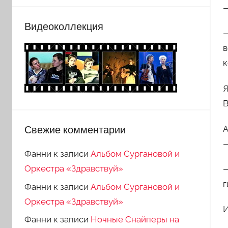
—
Видеоколлекция
—
в
к
Я
В
Свежие комментарии
А
—
Фанни
к записи
Альбом Сургановой и
Оркестра «Здравствуй»
—
г
Фанни
к записи
Альбом Сургановой и
Оркестра «Здравствуй»
И
Фанни
к записи
Ночные Снайперы на