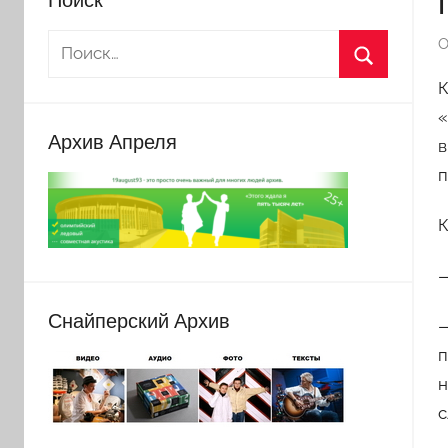
О
К
«
Архив Апреля
в
п
К
—
Снайперский Архив
—
п
н
с