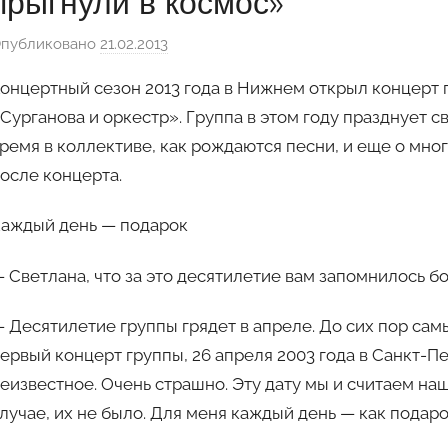
прыгнули в космос»
публиковано
21.02.2013
а
в
онцертный сезон 2013 года в Нижнем открыл концерт 
т
Сурганова и оркестр». Группа в этом году празднует с
о
ремя в коллективе, как рождаются песни, и еще о мн
р
осле концерта.
о
м
аждый день — подарок
Ф
а
 Светлана, что за это десятилетие вам запомнилось б
н
н
 Десятилетие группы грядет в апреле. До сих пор са
и
ервый концерт группы, 26 апреля 2003 года в Санкт-Пе
еизвестное. Очень страшно. Эту дату мы и считаем н
лучае, их не было. Для меня каждый день — как подаро