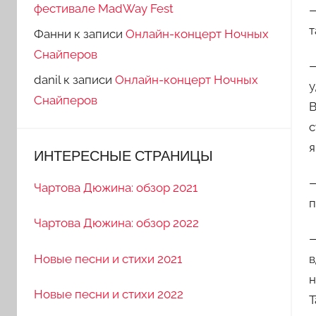
фестивале MadWay Fest
—
т
Фанни
к записи
Онлайн-концерт Ночных
Снайперов
—
danil
к записи
Онлайн-концерт Ночных
у
Снайперов
В
с
я
ИНТЕРЕСНЫЕ СТРАНИЦЫ
—
Чартова Дюжина: обзор 2021
п
Чартова Дюжина: обзор 2022
—
Новые песни и стихи 2021
в
н
Новые песни и стихи 2022
Т