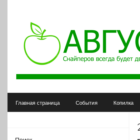
АВГУСТ
Снайперов
всегда
Главная страница
События
Копилка
будет
двое
Поиск