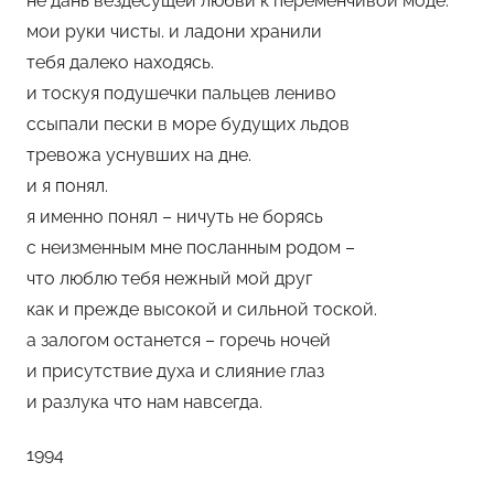
не дань вездесущей любви к переменчивой моде.
е
мои руки чисты. и ладони хранили
м
тебя далеко находясь.
у
и тоскуя подушечки пальцев лениво
л
ссыпали пески в море будущих льдов
ь
тревожа уснувших на дне.
и я понял.
я именно понял – ничуть не борясь
с неизменным мне посланным родом –
что люблю тебя нежный мой друг
как и прежде высокой и сильной тоской.
а залогом останется – горечь ночей
и присутствие духа и слияние глаз
и разлука что нам навсегда.
1994