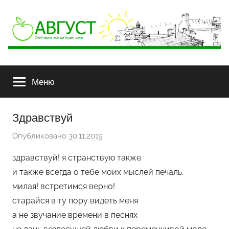
АВГУСТ
Снайперов
всегда
Меню
будет
двое
Здравствуй
Опубликовано
30.11.2019
а
в
здравствуй! я странствую также.
т
и также всегда о тебе моих мыслей печаль.
о
милая! встретимся верно!
р
старайся в ту пору видеть меня
о
а не звучание времени в песнях
м
Х