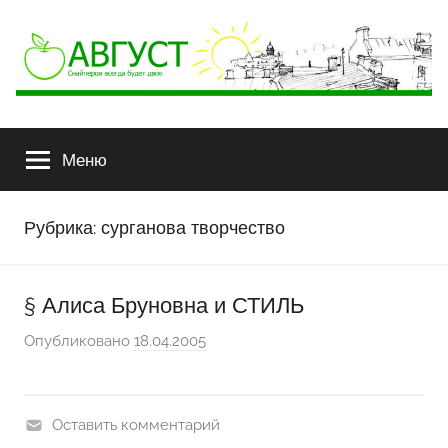
АВГУСТ
Снайперов
всегда
Меню
будет
двое
Рубрика:
сурганова творчество
§ Алиса Бруновна и СТИЛЬ
Опубликовано
18.04.2005
а
в
т
о
Оставить комментарий
р