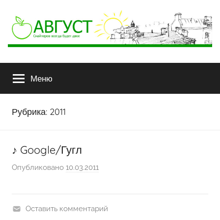
АВГУСТ
Снайперов
всегда
Меню
будет
двое
Рубрика:
2011
♪ Google/Гугл
Опубликовано
10.03.2011
а
в
т
о
Оставить комментарий
р